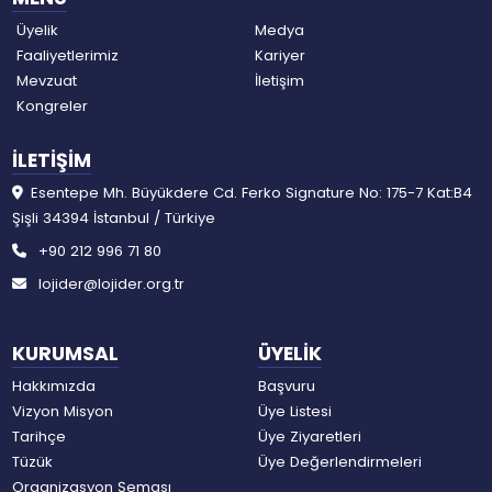
Üyelik
Medya
Faaliyetlerimiz
Kariyer
Mevzuat
İletişim
Kongreler
İLETİŞİM
Esentepe Mh. Büyükdere Cd. Ferko Signature No: 175-7 Kat:B4
Şişli 34394 İstanbul / Türkiye
+90 212 996 71 80
lojider@lojider.org.tr
KURUMSAL
ÜYELİK
Hakkımızda
Başvuru
Vizyon Misyon
Üye Listesi
Tarihçe
Üye Ziyaretleri
Tüzük
Üye Değerlendirmeleri
Organizasyon Şeması