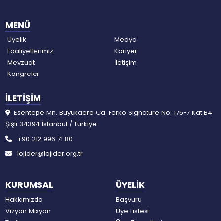
MENÜ
Üyelik
Medya
Faaliyetlerimiz
Kariyer
Mevzuat
İletişim
Kongreler
İLETİŞİM
Esentepe Mh. Büyükdere Cd. Ferko Signature No: 175-7 Kat:B4
Şişli 34394 İstanbul / Türkiye
+90 212 996 71 80
lojider@lojider.org.tr
KURUMSAL
ÜYELİK
Hakkımızda
Başvuru
Vizyon Misyon
Üye Listesi