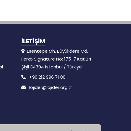
İLETİŞİM
Esentepe Mh. Büyükdere Cd.
Ferko Signature No: 175-7 Kat:B4
si
Şişli 34394 İstanbul / Türkiye
+90 212 996 71 80
i
lojider@lojider.org.tr