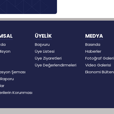
MSAL
ÜYELİK
MEDYA
zda
Başvuru
Basında
Misyon
Üye Listesi
Haberler
Üye Ziyaretleri
Fotoğraf Galeri
Üye Değerlendirmeleri
Video Galerisi
asyon Şeması
Ekonomi Bülten
t Raporu
lar
Verilerin Korunması