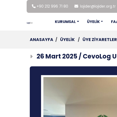
+90 212 996 71 80
lojider@lojider.org.tr
KURUMSAL
ÜYELİK
FA
ANASAYFA
/
ÜYELİK
/
ÜYE ZİYARETLER
26 Mart 2025 / CevoLog U