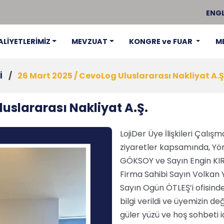
ENGL
ALİYETLERİMİZ
MEVZUAT
KONGRE ve FUAR
M
İ
/
26 Mart 2025 / CevoLog Uluslararası Nakliyat A.Ş
luslararası Nakliyat A.Ş.
LojiDer Üye İlişkileri Çalı
ziyaretler kapsamında, Yö
GÖKSOY ve Sayın Engin KIRC
Firma Sahibi Sayın Volkan 
Sayın Ogün ÖTLEŞ’i ofisinde 
bilgi verildi ve üyemizin d
güler yüzü ve hoş sohbeti i