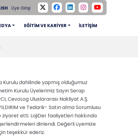
ISH
Üye Girişi
EDYA
EĞİTİM VE KARİYER
İLETİŞİM
.
şma Kurulu dahilinde yapmış olduğumuz
netim Kurulu Üyelerimiz Sayın Serap
I, CevoLog Uluslararası Nakliyat A.Ş.
YILDIRIM ve Tedarik- Satın alma Sorumlusu
ziyaret etti. LojiDer faaliyetleri hakkında
eğerlendirmeleri dinlendi. Değerli üyemize
çin teşekkür ederiz.