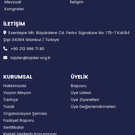
Mevzuat
İletişim
Kongreler
İLETİŞİM
Esentepe Mh. Büyükdere Cd. Ferko Signature No: 175-7 Kat:B4
Şişli 34394 İstanbul / Türkiye
+90 212 996 71 80
lojider@lojider.org.tr
KURUMSAL
ÜYELİK
Hakkımızda
Başvuru
Vizyon Misyon
Üye Listesi
Tarihçe
Üye Ziyaretleri
Tüzük
Üye Değerlendirmeleri
Organizasyon Şeması
Faaliyet Raporu
Sertifikalar
Kişisel Verilerin Korunması