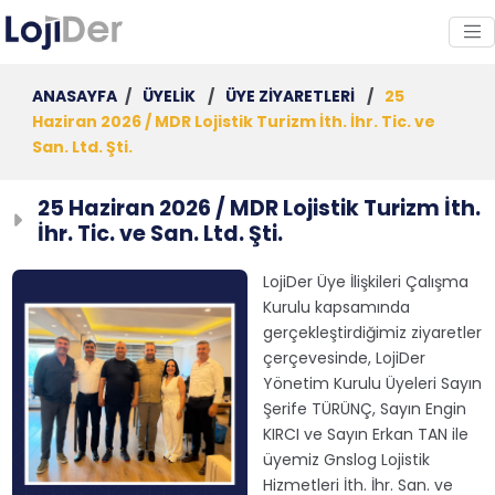
ANASAYFA
/
ÜYELİK
/
ÜYE ZİYARETLERİ
/
25
Haziran 2026 / MDR Lojistik Turizm İth. İhr. Tic. ve
San. Ltd. Şti.
25 Haziran 2026 / MDR Lojistik Turizm İth.
İhr. Tic. ve San. Ltd. Şti.
LojiDer Üye İlişkileri Çalışma
Kurulu kapsamında
gerçekleştirdiğimiz ziyaretler
çerçevesinde, LojiDer
Yönetim Kurulu Üyeleri Sayın
Şerife TÜRÜNÇ, Sayın Engin
KIRCI ve Sayın Erkan TAN ile
üyemiz Gnslog Lojistik
Hizmetleri İth. İhr. San. ve