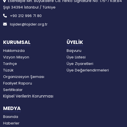
Esentepe Mh. Büyükdere Cd. Ferko Signature No: 175-7 Kat:B4
Şişli 34394 İstanbul / Türkiye
+90 212 996 71 80
lojider@lojider.org.tr
KURUMSAL
ÜYELİK
Hakkımızda
Başvuru
Vizyon Misyon
Üye Listesi
Tarihçe
Üye Ziyaretleri
Tüzük
Üye Değerlendirmeleri
Organizasyon Şeması
Faaliyet Raporu
Sertifikalar
Kişisel Verilerin Korunması
MEDYA
Basında
Haberler