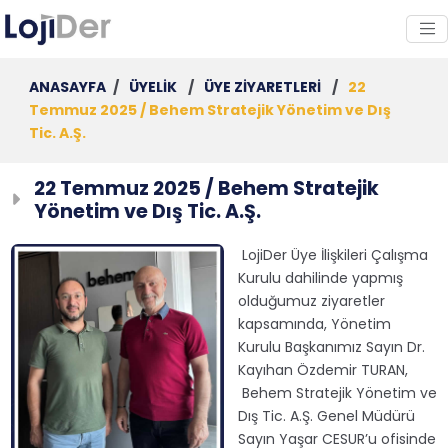
ANASAYFA
/
ÜYELİK
/
ÜYE ZİYARETLERİ
/
22
Temmuz 2025 / Behem Stratejik Yönetim ve Dış
Tic. A.Ş.
22 Temmuz 2025 / Behem Stratejik
Yönetim ve Dış Tic. A.Ş.
LojiDer Üye İlişkileri Çalışma
Kurulu dahilinde yapmış
olduğumuz ziyaretler
kapsamında, Yönetim
Kurulu Başkanımız Sayın Dr.
Kayıhan Özdemir TURAN,
Behem Stratejik Yönetim ve
Dış Tic. A.Ş. Genel Müdürü
Sayın Yaşar CESUR’u ofisinde