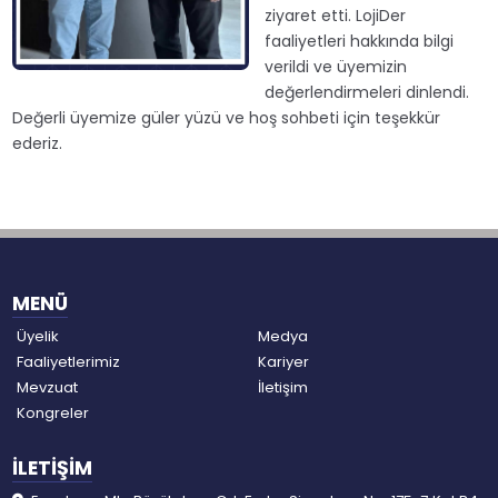
ziyaret etti. LojiDer
faaliyetleri hakkında bilgi
verildi ve üyemizin
değerlendirmeleri dinlendi.
Değerli üyemize güler yüzü ve hoş sohbeti için teşekkür
ederiz.
MENÜ
Üyelik
Medya
Faaliyetlerimiz
Kariyer
Mevzuat
İletişim
Kongreler
İLETİŞİM