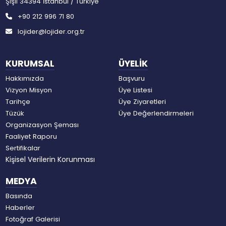
Şişli 34394 İstanbul / Türkiye
+90 212 996 71 80
lojider@lojider.org.tr
KURUMSAL
ÜYELİK
Hakkımızda
Başvuru
Vizyon Misyon
Üye Listesi
Tarihçe
Üye Ziyaretleri
Tüzük
Üye Değerlendirmeleri
Organizasyon Şeması
Faaliyet Raporu
Sertifikalar
Kişisel Verilerin Korunması
MEDYA
Basında
Haberler
Fotoğraf Galerisi