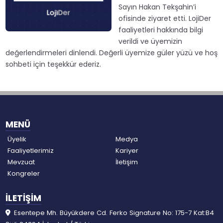
Sayın Hakan Tekşahin’i
ofisinde ziyaret etti. LojiDer
faaliyetleri hakkında bilgi
verildi ve üyemizin
değerlendirmeleri dinlendi. Değerli üyemize güler yüzü ve hoş
sohbeti için teşekkür ederiz.
MENÜ
Üyelik
Medya
Faaliyetlerimiz
Kariyer
Mevzuat
İletişim
Kongreler
İLETİŞİM
Esentepe Mh. Büyükdere Cd. Ferko Signature No: 175-7 Kat:B4