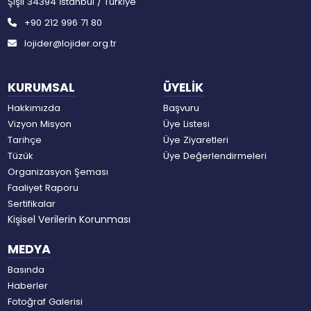
Şişli 34394 İstanbul / Türkiye
+90 212 996 71 80
lojider@lojider.org.tr
KURUMSAL
ÜYELİK
Hakkımızda
Başvuru
Vizyon Misyon
Üye Listesi
Tarihçe
Üye Ziyaretleri
Tüzük
Üye Değerlendirmeleri
Organizasyon Şeması
Faaliyet Raporu
Sertifikalar
Kişisel Verilerin Korunması
MEDYA
Basında
Haberler
Fotoğraf Galerisi