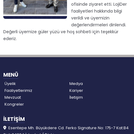
ofisinde ziyaret etti. LojiDer
faaliyetleri hakkında bilgi
verildi ve üyemizin
değerlendirmeleri dinlendi.
Değerli üyemize güler yüzü ve hoş sohbeti için teşekkür
ederiz.
MENÜ
Üyelik
Medya
Faaliyetlerimiz
Kariyer
Mevzuat
İletişim
Kongreler
İLETİŞİM
Esentepe Mh. Büyükdere Cd. Ferko Signature No: 175-7 Kat:B4