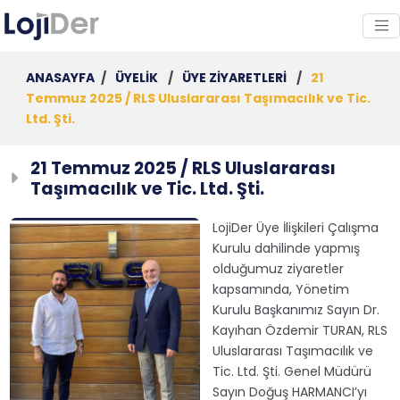
ANASAYFA
/
ÜYELİK
/
ÜYE ZİYARETLERİ
/
21
Temmuz 2025 / RLS Uluslararası Taşımacılık ve Tic.
Ltd. Şti.
21 Temmuz 2025 / RLS Uluslararası
Taşımacılık ve Tic. Ltd. Şti.
LojiDer Üye İlişkileri Çalışma
Kurulu dahilinde yapmış
olduğumuz ziyaretler
kapsamında, Yönetim
Kurulu Başkanımız Sayın Dr.
Kayıhan Özdemir TURAN, RLS
Uluslararası Taşımacılık ve
Tic. Ltd. Şti. Genel Müdürü
Sayın Doğuş HARMANCI’yı