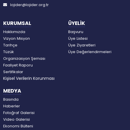
lojider@lojider.org.tr
KURUMSAL
ÜYELİK
Hakkımızda
Başvuru
Vizyon Misyon
Üye Listesi
Tarihçe
Üye Ziyaretleri
Tüzük
Üye Değerlendirmeleri
Organizasyon Şeması
Faaliyet Raporu
Sertifikalar
Kişisel Verilerin Korunması
MEDYA
Basında
Haberler
Fotoğraf Galerisi
Video Galerisi
Ekonomi Bülteni