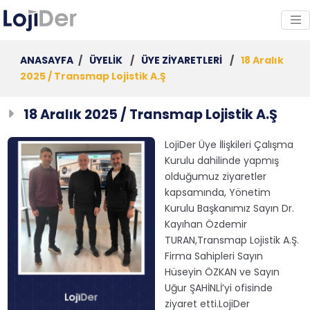
ANASAYFA
/
ÜYELİK
/
ÜYE ZİYARETLERİ
/
18 Aralık
2025 / Transmap Lojistik A.Ş
18 Aralık 2025 / Transmap Lojistik A.Ş
LojiDer Üye İlişkileri Çalışma
Kurulu dahilinde yapmış
olduğumuz ziyaretler
kapsamında, Yönetim
Kurulu Başkanımız Sayın Dr.
Kayıhan Özdemir
TURAN,Transmap Lojistik A.Ş.
Firma Sahipleri Sayın
Hüseyin ÖZKAN ve Sayın
Uğur ŞAHİNLİ’yi ofisinde
ziyaret etti.LojiDer