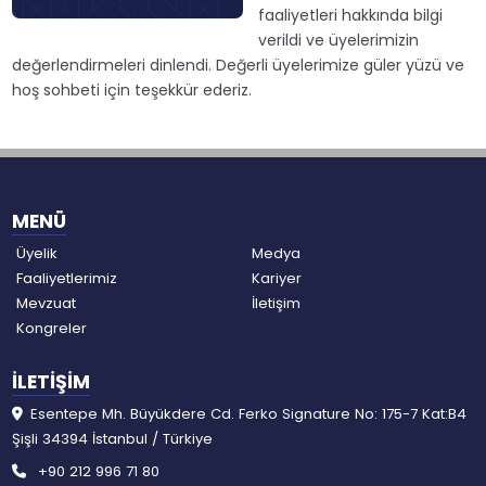
faaliyetleri hakkında bilgi
verildi ve üyelerimizin
değerlendirmeleri dinlendi. Değerli üyelerimize güler yüzü ve
hoş sohbeti için teşekkür ederiz.
MENÜ
Üyelik
Medya
Faaliyetlerimiz
Kariyer
Mevzuat
İletişim
Kongreler
İLETİŞİM
Esentepe Mh. Büyükdere Cd. Ferko Signature No: 175-7 Kat:B4
Şişli 34394 İstanbul / Türkiye
+90 212 996 71 80