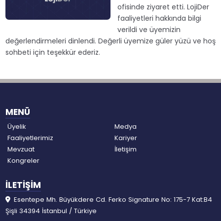
ofisinde ziyaret etti. LojiDer
faaliyetleri hakkında bilgi
verildi ve üyemizin
değerlendirmeleri dinlendi. Değerli üyemize güler yüzü ve hoş
sohbeti için teşekkür ederiz.
MENÜ
Üyelik
Medya
Faaliyetlerimiz
Kariyer
Mevzuat
İletişim
Kongreler
İLETİŞİM
Esentepe Mh. Büyükdere Cd. Ferko Signature No: 175-7 Kat:B4
Şişli 34394 İstanbul / Türkiye