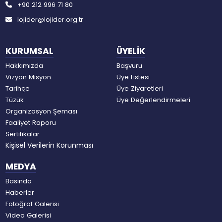
+90 212 996 71 80
lojider@lojider.org.tr
KURUMSAL
ÜYELİK
Hakkımızda
Başvuru
Vizyon Misyon
Üye Listesi
Tarihçe
Üye Ziyaretleri
Tüzük
Üye Değerlendirmeleri
Organizasyon Şeması
Faaliyet Raporu
Sertifikalar
Kişisel Verilerin Korunması
MEDYA
Basında
Haberler
Fotoğraf Galerisi
Video Galerisi