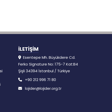
İLETİŞİM
Esentepe Mh. Büyükdere Cd.
Ferko Signature No: 175-7 Kat:B4
si
Şişli 34394 İstanbul / Türkiye
+90 212 996 71 80
i
lojider@lojider.org.tr