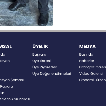
MSAL
ÜYELİK
MEDYA
zda
Başvuru
Basında
Misyon
Üye Listesi
Haberler
Üye Ziyaretleri
Fotoğraf Galeri
Üye Değerlendirmeleri
Video Galerisi
asyon Şeması
Ekonomi Bülten
t Raporu
lar
Verilerin Korunması