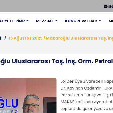
ENGL
ALİYETLERİMİZ
MEVZUAT
KONGRE ve FUAR
M
İ
/
15 Ağustos 2025 / Makaroğlu Uluslararası Taş. İnş. 
u Uluslararası Taş. İnş. Orm. Petrol Ü
LojiDer Üye Ziyaretleri k
Dr. Kayıhan Özdemir TURAN,
Petrol Ürün Tur. İç ve Dış T
MAKAR’ı ofisinde ziyaret etti
toplantıda güler yüzü ve sı