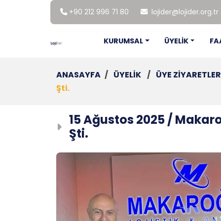
+90 212 996 71 80
lojider@lojider.org.tr
KURUMSAL
ÜYELİK
FA
ANASAYFA
/
ÜYELİK
/
ÜYE ZİYARETLER
Şti.
15 Ağustos 2025 / Makaroğl
Şti.