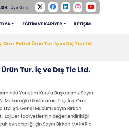
ISH
Üye Girişi
EDYA
EĞİTİM VE KARİYER
İLETİŞİM
Orm. Petrol Ürün Tur. İç ve Dış Tic Ltd.
rün Tur. İç ve Dış Tic Ltd.
apsamında Yönetim Kurulu Başkanımız Sayın
 Makaroğlu Uluslararası Taş. İnş. Orm.
ic Ltd. Şti. Genel Müdür’ü Sayın Birkan
. LojiDer faaliyetlerinin değerlendirildiği
cak ev sahipliği için Sayın Birkan MAKAR’a