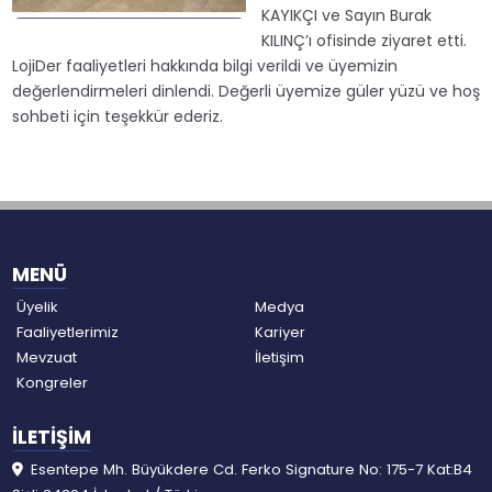
KAYIKÇI ve Sayın Burak
KILINÇ’ı ofisinde ziyaret etti.
LojiDer faaliyetleri hakkında bilgi verildi ve üyemizin
değerlendirmeleri dinlendi. Değerli üyemize güler yüzü ve hoş
sohbeti için teşekkür ederiz.
MENÜ
Üyelik
Medya
Faaliyetlerimiz
Kariyer
Mevzuat
İletişim
Kongreler
İLETİŞİM
Esentepe Mh. Büyükdere Cd. Ferko Signature No: 175-7 Kat:B4