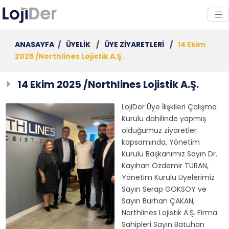
ANASAYFA
/
ÜYELİK
/
ÜYE ZİYARETLERİ
/
14 Ekim
2025 /Northlines Lojistik A.Ş.
14 Ekim 2025 /Northlines Lojistik A.Ş.
LojiDer Üye İlişkileri Çalışma
Kurulu dahilinde yapmış
olduğumuz ziyaretler
kapsamında, Yönetim
Kurulu Başkanımız Sayın Dr.
Kayıhan Özdemir TURAN,
Yönetim Kurulu Üyelerimiz
Sayın Serap GÖKSOY ve
Sayın Burhan ÇAKAN,
Northlines Lojistik A.Ş. Firma
Sahipleri Sayın Batuhan