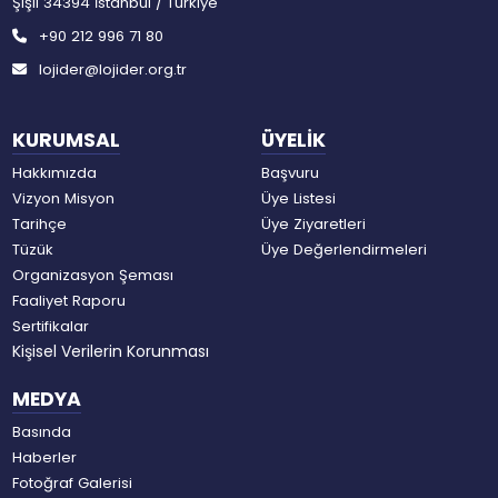
Şişli 34394 İstanbul / Türkiye
+90 212 996 71 80
lojider@lojider.org.tr
KURUMSAL
ÜYELİK
Hakkımızda
Başvuru
Vizyon Misyon
Üye Listesi
Tarihçe
Üye Ziyaretleri
Tüzük
Üye Değerlendirmeleri
Organizasyon Şeması
Faaliyet Raporu
Sertifikalar
Kişisel Verilerin Korunması
MEDYA
Basında
Haberler
Fotoğraf Galerisi