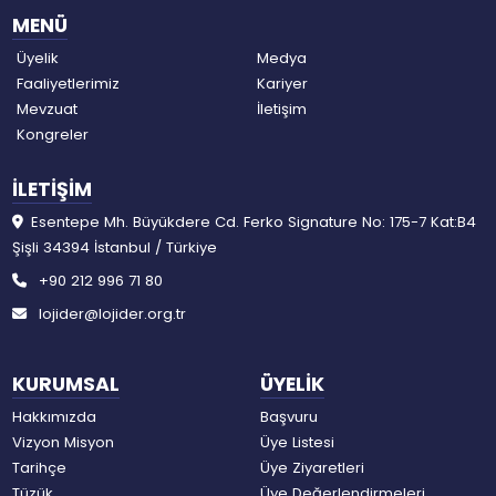
MENÜ
Üyelik
Medya
Faaliyetlerimiz
Kariyer
Mevzuat
İletişim
Kongreler
İLETİŞİM
Esentepe Mh. Büyükdere Cd. Ferko Signature No: 175-7 Kat:B4
Şişli 34394 İstanbul / Türkiye
+90 212 996 71 80
lojider@lojider.org.tr
KURUMSAL
ÜYELİK
Hakkımızda
Başvuru
Vizyon Misyon
Üye Listesi
Tarihçe
Üye Ziyaretleri
Tüzük
Üye Değerlendirmeleri