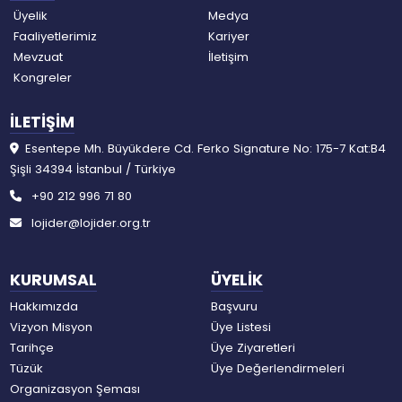
Üyelik
Medya
Faaliyetlerimiz
Kariyer
Mevzuat
İletişim
Kongreler
İLETİŞİM
Esentepe Mh. Büyükdere Cd. Ferko Signature No: 175-7 Kat:B4
Şişli 34394 İstanbul / Türkiye
+90 212 996 71 80
lojider@lojider.org.tr
KURUMSAL
ÜYELİK
Hakkımızda
Başvuru
Vizyon Misyon
Üye Listesi
Tarihçe
Üye Ziyaretleri
Tüzük
Üye Değerlendirmeleri
Organizasyon Şeması