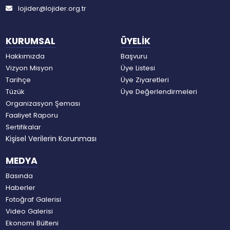
lojider@lojider.org.tr
KURUMSAL
ÜYELİK
Hakkımızda
Başvuru
Vizyon Misyon
Üye Listesi
Tarihçe
Üye Ziyaretleri
Tüzük
Üye Değerlendirmeleri
Organizasyon Şeması
Faaliyet Raporu
Sertifikalar
Kişisel Verilerin Korunması
MEDYA
Basında
Haberler
Fotoğraf Galerisi
Video Galerisi
Ekonomi Bülteni