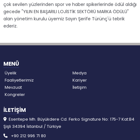
çok sevilen yüzlerinden spor ve haber spikerlerinde ödül aldığı
gecede "YILIN EN BAŞARILI LOJİSTİK SEKTÖRÜ MARKA ÖDÜLÜ"
alan yönetim kurulu üyemiz Sayın Şerife Türünç'ü tebrik
ederiz.
MENÜ
Üyelik
Medya
Faaliyetlerimiz
Kariyer
Mevzuat
İletişim
Kongreler
İLETİŞİM
Esentepe Mh. Büyükdere Cd. Ferko Signature No: 175-7 Kat:B4
Şişli 34394 İstanbul / Türkiye
+90 212 996 71 80