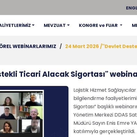
ENGL
ALİYETLERİMİZ
MEVZUAT
KONGRE ve FUAR
M
ÖREL WEBİNARLARIMIZ
/
24 Mart 2026 /''Devlet Deste
tekli Ticari Alacak Sigortası'' webina
Lojistik Hizmet Sağlayıcıla
bilgilendirme faaliyetleri
Sigortası” başlıklı webinar
Yönetim Merkezi DDAS Satış
Müdürü Sayın Enis Emre YA
katılımıyla gerçekleştirildi.