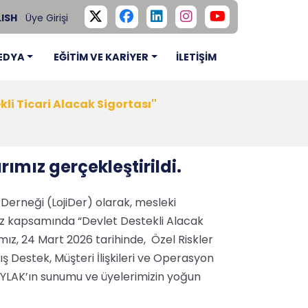
ISH
Üye Girişi
EDYA
EĞİTİM VE KARİYER
İLETİŞİM
kli Ticari Alacak Sigortası''
rımız gerçekleştirildi.
r Derneği (LojiDer) olarak, mesleki
miz kapsamında “Devlet Destekli Alacak
ımız, 24 Mart 2026 tarihinde, Özel Riskler
 Destek, Müşteri İlişkileri ve Operasyon
YLAK’ın sunumu ve üyelerimizin yoğun