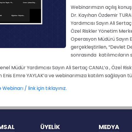
Webinarımızın açılış konuş
Dr. Kayıhan Özdemir TURA
Yardımcısı Sayın Ali Serta
Özel Riskler Yönetim Merkez
Operasyon Müdürü Sayın E
gerçekleştirilen, “Devlet D
sonrasında katılımcıların s
s Genel Müdür Yardımcısı Sayın Ali Sertaç CANAL’a , Özel R
ın Enis Emre YAYLAK’a ve webinarımıza katılım sağlayan t
Webinarı / link için tıklayınız.
MSAL
ÜYELİK
MEDYA