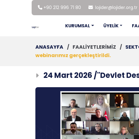
+90 212 996 71 80
lojider@lojider.org.tr
KURUMSAL
ÜYELİK
FA
ANASAYFA
/
FAALİYETLERİMİZ
/
SEKT
webinarımız gerçekleştirildi.
24 Mart 2026 /''Devlet Des