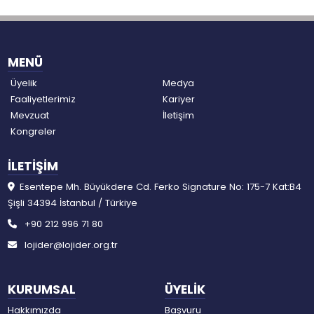
MENÜ
Üyelik
Medya
Faaliyetlerimiz
Kariyer
Mevzuat
İletişim
Kongreler
İLETİŞİM
Esentepe Mh. Büyükdere Cd. Ferko Signature No: 175-7 Kat:B4
Şişli 34394 İstanbul / Türkiye
+90 212 996 71 80
lojider@lojider.org.tr
KURUMSAL
ÜYELİK
Hakkımızda
Başvuru