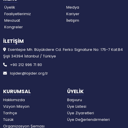
Üyelik
Medya
Faaliyetlerimiz
Kariyer
Mevzuat
İletişim
Kongreler
İLETİŞİM
Esentepe Mh. Büyükdere Cd. Ferko Signature No: 175-7 Kat:B4
Şişli 34394 İstanbul / Türkiye
+90 212 996 71 80
lojider@lojider.org.tr
KURUMSAL
ÜYELİK
Hakkımızda
Başvuru
Vizyon Misyon
Üye Listesi
Tarihçe
Üye Ziyaretleri
Tüzük
Üye Değerlendirmeleri
Organizasyon Şeması