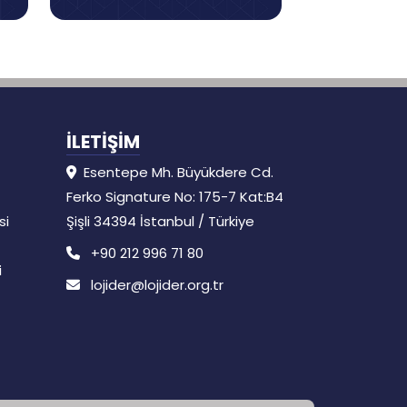
İLETİŞİM
Esentepe Mh. Büyükdere Cd.
Ferko Signature No: 175-7 Kat:B4
si
Şişli 34394 İstanbul / Türkiye
+90 212 996 71 80
i
lojider@lojider.org.tr