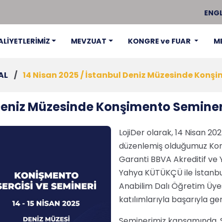
ENGL
ALİYETLERİMİZ
MEVZUAT
KONGRE ve FUAR
M
AL
/
14 Nisan 2025 / İstanbul Deniz Müzesinde Konşim
 Deniz Müzesinde Konşimento Semineri 
LojiDer olarak, 14 Nisan 20
düzenlemiş olduğumuz Ko
Garanti BBVA Akreditif ve Y
Yahya KÜTÜKÇÜ ile İstanbul
Anabilim Dalı Öğretim Üye
katılımlarıyla başarıyla gerç
Seminerimiz kapsamında, 