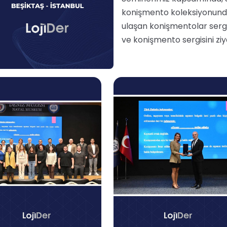
konişmento koleksiyonunda
ulaşan konişmentolar sergi
ve konişmento sergisini zi