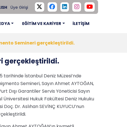
ISH
Üye Girişi
EDYA
EĞİTİM VE KARİYER
İLETİŞİM
ento Semineri gerçekleştirildi.
gerçekleştirildi.
25 tarihinde İstanbul Deniz Müzesi’nde
nişmento Semineri, Sayın Ahmet AYTOĞAN,
urt Dışı Garantiler Servis Yöneticisi Sayın
 Üniversitesi Hukuk Fakültesi Deniz Hukuku
si Doç. Dr. Aslıhan SEVİNÇ KUYUCU’nun
ekleştirildi.
Sayın Ahmet AYTOĞAN’ın kıymetli