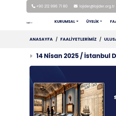
+90 212 996 71 80
lojider@lojider.org.tr
KURUMSAL
ÜYELİK
FA
ANASAYFA
/
FAALİYETLERİMİZ
/
ULUS
14 Nisan 2025 / İstanbul