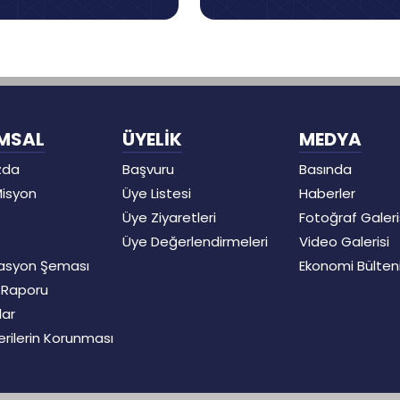
MSAL
ÜYELİK
MEDYA
zda
Başvuru
Basında
Misyon
Üye Listesi
Haberler
Üye Ziyaretleri
Fotoğraf Galeri
Üye Değerlendirmeleri
Video Galerisi
asyon Şeması
Ekonomi Bülten
t Raporu
lar
Verilerin Korunması