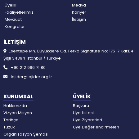
Üyelik
Medya
Faaliyetlerimiz
Kariyer
Mevzuat
İletişim
Kongreler
İLETİŞİM
Esentepe Mh. Büyükdere Cd. Ferko Signature No: 175-7 Kat:B4
Şişli 34394 İstanbul / Türkiye
+90 212 996 71 80
lojider@lojider.org.tr
KURUMSAL
ÜYELİK
Hakkımızda
Başvuru
Vizyon Misyon
Üye Listesi
Tarihçe
Üye Ziyaretleri
Tüzük
Üye Değerlendirmeleri
Organizasyon Şeması