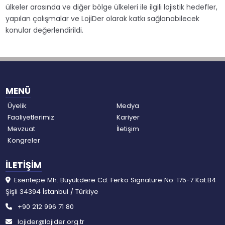
ülkeler arasında ve diğer bölge ülkeleri ile ilgili lojistik hedefler,
yapılan çalışmalar ve LojiDer olarak katkı sağlanabilecek
konular değerlendirildi.
MENÜ
Üyelik
Medya
Faaliyetlerimiz
Kariyer
Mevzuat
İletişim
Kongreler
İLETİŞİM
Esentepe Mh. Büyükdere Cd. Ferko Signature No: 175-7 Kat:B4
Şişli 34394 İstanbul / Türkiye
+90 212 996 71 80
lojider@lojider.org.tr