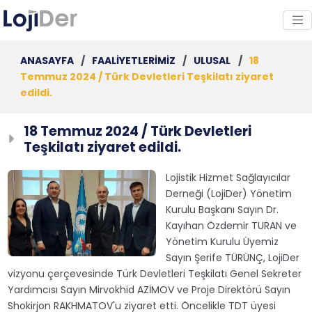
ANASAYFA
/
FAALİYETLERİMİZ
/
ULUSAL
/
18
Temmuz 2024 / Türk Devletleri Teşkilatı ziyaret
edildi.
18 Temmuz 2024 / Türk Devletleri
Teşkilatı ziyaret edildi.
Lojistik Hizmet Sağlayıcılar
Derneği (LojiDer) Yönetim
Kurulu Başkanı Sayın Dr.
Kayıhan Özdemir TURAN ve
Yönetim Kurulu Üyemiz
Sayın Şerife TÜRÜNÇ, LojiDer
vizyonu çerçevesinde Türk Devletleri Teşkilatı Genel Sekreter
Yardımcısı Sayın Mirvokhid AZİMOV ve Proje Direktörü Sayın
Shokirjon RAKHMATOV'u ziyaret etti. Öncelikle TDT üyesi