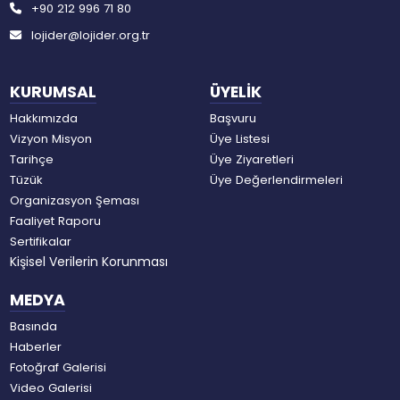
+90 212 996 71 80
lojider@lojider.org.tr
KURUMSAL
ÜYELİK
Hakkımızda
Başvuru
Vizyon Misyon
Üye Listesi
Tarihçe
Üye Ziyaretleri
Tüzük
Üye Değerlendirmeleri
Organizasyon Şeması
Faaliyet Raporu
Sertifikalar
Kişisel Verilerin Korunması
MEDYA
Basında
Haberler
Fotoğraf Galerisi
Video Galerisi