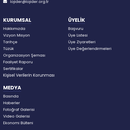
lojider@lojider.org.tr
KURUMSAL
ÜYELİK
Hakkımızda
Başvuru
Vizyon Misyon
Üye Listesi
Tarihçe
Üye Ziyaretleri
Tüzük
Üye Değerlendirmeleri
Organizasyon Şeması
Faaliyet Raporu
Sertifikalar
Kişisel Verilerin Korunması
MEDYA
Basında
Haberler
Fotoğraf Galerisi
Video Galerisi
Ekonomi Bülteni