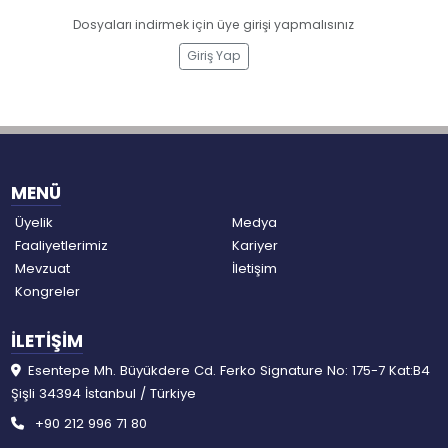
Dosyaları indirmek için üye girişi yapmalısınız
Giriş Yap
MENÜ
Üyelik
Medya
Faaliyetlerimiz
Kariyer
Mevzuat
İletişim
Kongreler
İLETİŞİM
Esentepe Mh. Büyükdere Cd. Ferko Signature No: 175-7 Kat:B4
Şişli 34394 İstanbul / Türkiye
+90 212 996 71 80