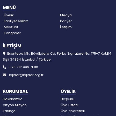
MENÜ
Üyelik
Medya
Faaliyetlerimiz
Kariyer
Mevzuat
İletişim
Kongreler
İLETİŞİM
Esentepe Mh. Büyükdere Cd. Ferko Signature No: 175-7 Kat:B4
Şişli 34394 İstanbul / Türkiye
+90 212 996 71 80
lojider@lojider.org.tr
KURUMSAL
ÜYELİK
Hakkımızda
Başvuru
Vizyon Misyon
Üye Listesi
Tarihçe
Üye Ziyaretleri