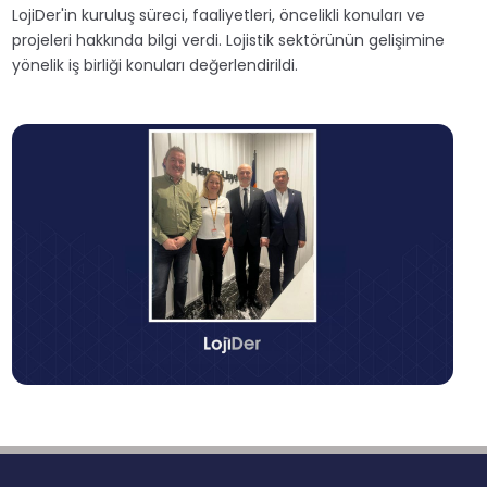
LojiDer'in kuruluş süreci, faaliyetleri, öncelikli konuları ve
projeleri hakkında bilgi verdi. Lojistik sektörünün gelişimine
yönelik iş birliği konuları değerlendirildi.