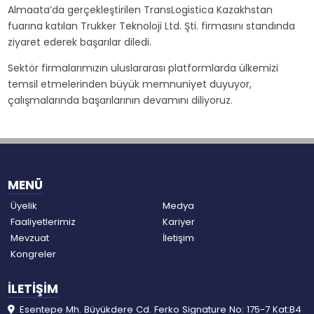
Almaata’da gerçekleştirilen TransLogistica Kazakhstan
fuarına katılan Trukker Teknoloji Ltd. Şti. firmasını standında
ziyaret ederek başarılar diledi.
Sektör firmalarımızın uluslararası platformlarda ülkemizi
temsil etmelerinden büyük memnuniyet duyuyor,
çalışmalarında başarılarının devamını diliyoruz.
MENÜ
Üyelik
Medya
Faaliyetlerimiz
Kariyer
Mevzuat
İletişim
Kongreler
İLETİŞİM
Esentepe Mh. Büyükdere Cd. Ferko Signature No: 175-7 Kat:B4