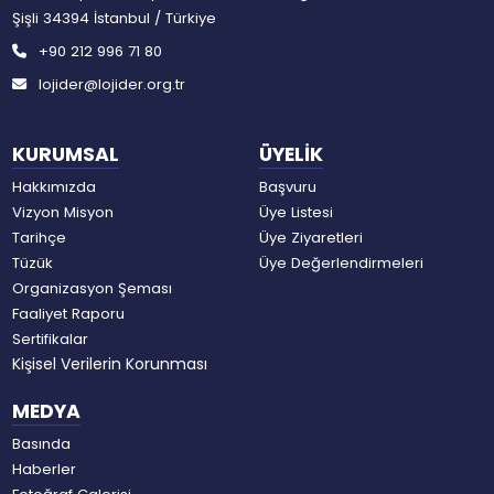
Şişli 34394 İstanbul / Türkiye
+90 212 996 71 80
lojider@lojider.org.tr
KURUMSAL
ÜYELİK
Hakkımızda
Başvuru
Vizyon Misyon
Üye Listesi
Tarihçe
Üye Ziyaretleri
Tüzük
Üye Değerlendirmeleri
Organizasyon Şeması
Faaliyet Raporu
Sertifikalar
Kişisel Verilerin Korunması
MEDYA
Basında
Haberler