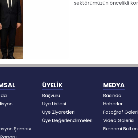
sektörümüzün öncelikli konul
MSAL
ÜYELİK
MEDYA
zda
Başvuru
Basında
Misyon
Üye Listesi
Haberler
Üye Ziyaretleri
Fotoğraf Galeri
Üye Değerlendirmeleri
Video Galerisi
asyon Şeması
Ekonomi Bülten
t Raporu