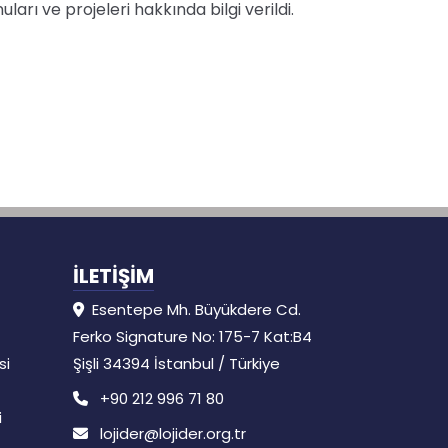
arı ve projeleri hakkında bilgi verildi.
İLETİŞİM
Esentepe Mh. Büyükdere Cd.
Ferko Signature No: 175-7 Kat:B4
si
Şişli 34394 İstanbul / Türkiye
+90 212 996 71 80
i
lojider@lojider.org.tr