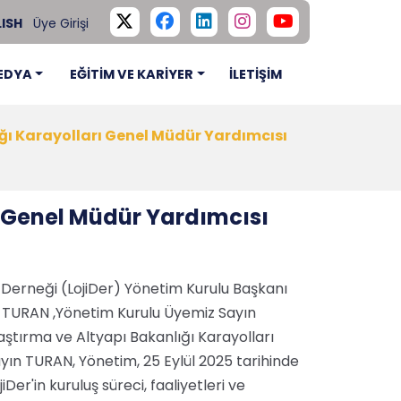
ISH
Üye Girişi
EDYA
EĞİTİM VE KARİYER
İLETİŞİM
lığı Karayolları Genel Müdür Yardımcısı
rı Genel Müdür Yardımcısı
r Derneği (LojiDer) Yönetim Kurulu Başkanı
 TURAN ,Yönetim Kurulu Üyemiz Sayın
ştırma ve Altyapı Bakanlığı Karayolları
ın TURAN, Yönetim, 25 Eylül 2025 tarihinde
Der'in kuruluş süreci, faaliyetleri ve