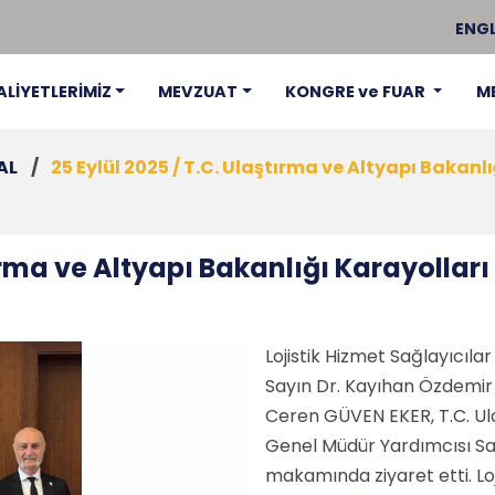
ENGL
ALİYETLERİMİZ
MEVZUAT
KONGRE ve FUAR
M
AL
/
25 Eylül 2025 / T.C. Ulaştırma ve Altyapı Bakan
tırma ve Altyapı Bakanlığı Karayolla
Lojistik Hizmet Sağlayıcıla
Sayın Dr. Kayıhan Özdemir
Ceren GÜVEN EKER, T.C. Ula
Genel Müdür Yardımcısı Say
makamında ziyaret etti. Loji