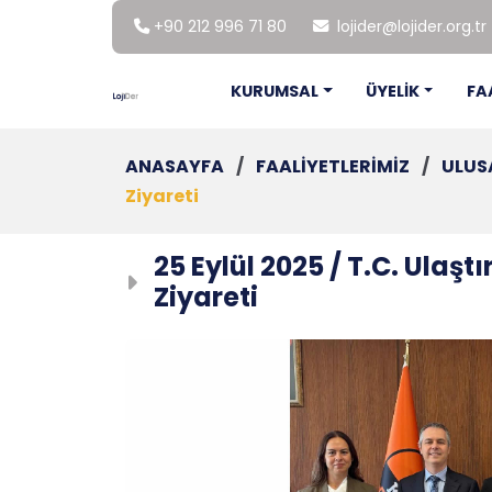
+90 212 996 71 80
lojider@lojider.org.tr
KURUMSAL
ÜYELİK
FA
ANASAYFA
/
FAALİYETLERİMİZ
/
ULUS
Ziyareti
25 Eylül 2025 / T.C. Ulaş
Ziyareti