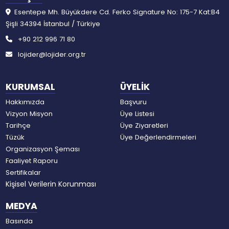
Esentepe Mh. Büyükdere Cd. Ferko Signature No: 175-7 Kat:B4
Şişli 34394 İstanbul / Türkiye
+90 212 996 71 80
lojider@lojider.org.tr
KURUMSAL
ÜYELİK
Hakkımızda
Başvuru
Vizyon Misyon
Üye Listesi
Tarihçe
Üye Ziyaretleri
Tüzük
Üye Değerlendirmeleri
Organizasyon Şeması
Faaliyet Raporu
Sertifikalar
Kişisel Verilerin Korunması
MEDYA
Basında