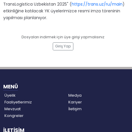
TransLogistica Uzbekistan 2025" (
https://trans.uz/ru/main
)
etkinliğine katılacak YK üyelerimizce resmi imza töreninin
yapılması planlanıyor.
Dosyaları indirmek için üye girişi yapmalısınız
Giriş Yap
MENÜ
Üyelik
Medya
Faaliyetlerimiz
Kariyer
Mevzuat
İletişim
Kongreler
İLETİŞİM